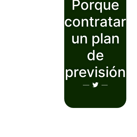
Porque
contratar
un plan
de
previsión