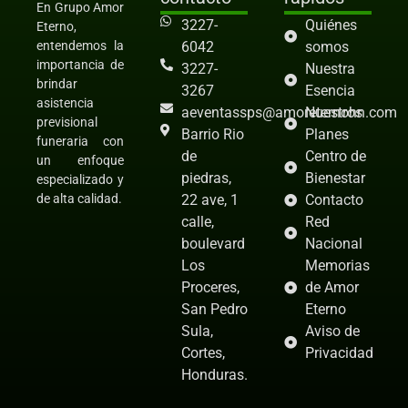
En Grupo Amor
3227-
Quiénes
Eterno,
6042
somos
entendemos la
importancia de
3227-
Nuestra
brindar
3267
Esencia
asistencia
aeventassps@amoreternohn.com
Nuestros
previsional
Barrio Rio
Planes
funeraria con
de
Centro de
un enfoque
piedras,
Bienestar
especializado y
22 ave, 1
Contacto
de alta calidad.
calle,
Red
boulevard
Nacional
Los
Memorias
Proceres,
de Amor
San Pedro
Eterno
Sula,
Aviso de
Cortes,
Privacidad
Honduras.