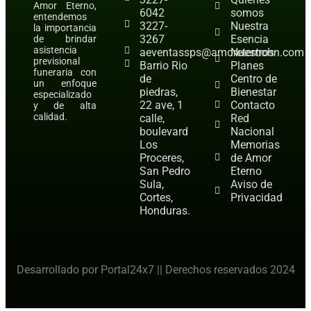
Amor Eterno,
6042
somos
entendemos
3227-
Nuestra
la importancia
3267
Esencia
de brindar
asistencia
aeventassps@amoreternohn.com
Nuestros
previsional
Barrio Rio
Planes
funeraria con
de
Centro de
un enfoque
piedras,
Bienestar
especializado
22 ave, 1
Contacto
y de alta
calidad.
calle,
Red
boulevard
Nacional
Los
Memorias
Proceres,
de Amor
San Pedro
Eterno
Sula,
Aviso de
Cortes,
Privacidad
Honduras.
Desarrollado por Portal24x7 || Derechos reservados 2024